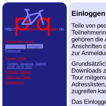
Einloggen
Teile von ped
Teilnehmerin
gehören die 
Teilnehmer-Login
Anschriften 
Erläuterung
zur Anmeldun
Touren 2026
Grundsätzlic
Trentino, Gardasee, Südtirol,
22.08.-06.09.2026
Downloads zu
Frühere Touren
Tour mitgema
Infos und Tipps
Impressum
Adresslisten
zugreifen ka
Das Einlogge