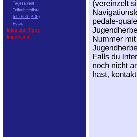
(vereinzelt 
Tagesablauf
Teilnehmerliste
Navigationsle
Info-Heft (PDF)
pedale-quale
Fotos
Jugendherber
Infos und Tipps
Impressum
Nummer mit
Jugendherber
Falls du Int
noch nicht a
hast, kontakt