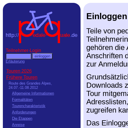
Einloggen
Teile von ped
Teilnehmerin
gehören die 
Teilnehmer-Login
Anschriften 
Erläuterung
zur Anmeldun
Touren 2026
Grundsätzlic
Frühere Touren
Downloads zu
Route des Grandes Alpes,
24.07.-11.08.2012
Tour mitgema
Allgemeine Informationen
Formalitäten
Adresslisten
Tourencharakteristik
zugreifen ka
Anforderungen
Die Etappen
Das Einlogge
Anreise