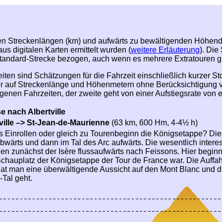
 Streckenlängen (km) und aufwärts zu bewältigenden Höhendiff
us digitalen Karten ermittelt wurden (
weitere Erläuterung
). Die
Standard-Strecke bezogen, auch wenn es mehrere Extratouren gi
ten sind Schätzungen für die Fahrzeit einschließlich kurzer St
r auf Streckenlänge und Höhenmetern ohne Berücksichtigung v
igenen Fahrzeiten, der zweite geht von einer Aufstiegsrate vo
e nach Albertville
ville –> St-Jean-de-Maurienne
(63 km, 600 Hm, 4-4½ h)
s Einrollen oder gleich zu Tourenbeginn die Königsetappe? Die 
abwärts und dann im Tal des Arc aufwärts. Die wesentlich intere
en zunächst der Isère flussaufwärts nach Feissons. Hier begin
chauplatz der Königsetappe der Tour de France war. Die Auffa
at man eine überwältigende Aussicht auf den Mont Blanc und d
-Tal geht.