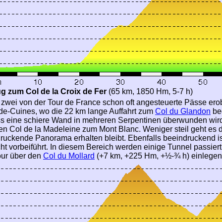
g zum Col de la Croix de Fer
(65 km, 1850 Hm, 5-7 h)
 zwei von der Tour de France schon oft angesteuerte Pässe erob
de-Cuines, wo die 22 km lange Auffahrt zum
Col du Glandon
beg
s eine schiere Wand in mehreren Serpentinen überwunden wird.
en Col de la Madeleine zum Mont Blanc. Weniger steil geht es
ruckende Panorama erhalten bleibt. Ebenfalls beeindruckend ist d
ht vorbeiführt. In diesem Bereich werden einige Tunnel passie
our über den
Col du Mollard
(+7 km, +225 Hm, +½-¾ h) einlegen