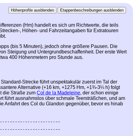
erenzen (Hm) handelt es sich um Richtwerte, die teils
 Strecken-, Höhen- und Fahrzeitangaben für Extratouren
bt.
opps (bis 5 Minuten), jedoch ohne größere Pausen. Die
on Steigung und Untergrundbeschaffenheit. Der erste Wert
n etwa 400 Höhenmetern pro Stunde aus.
Standard-Strecke führt unspektakulär zuerst im Tal der
ssantere Alternative (+16 km, +1275 Hm, +1¾-3¼ h) folgt
nt die Straße zum
Col de la Madeleine
, der schon einige
hrt führt ausnahmslos über schmale Teersträßchen, und am
ie Anfahrt des Col du Glandon gegenüber, bevor es hinab