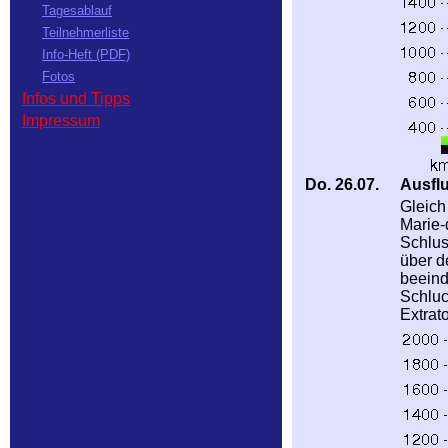
Tagesablauf
Teilnehmerliste
Info-Heft (PDF)
Fotos
Infos und Tipps
Impressum
Do. 26.07.
Ausflu
Gleich
Marie-
Schlus
über d
beeind
Schluc
Extrat