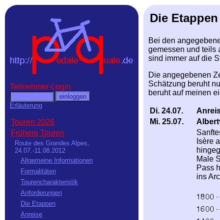
Die Etappen
Bei den angegebenen
gemessen und teils a
sind immer auf die 
Die angegebenen Zei
Schätzung beruht nu
Teilnehmer-Login
beruht auf meinen e
Erläuterung
Di. 24.07.
Anreis
Mi. 25.07.
Albert
Touren 2026
Sanfte
Frühere Touren
Isère 
Route des Grandes Alpes,
hingeg
24.07.-11.08.2012
Male S
Allgemeine Informationen
Pass h
Formalitäten
ins Arc
Tourencharakteristik
Anforderungen
Die Etappen
Anreise