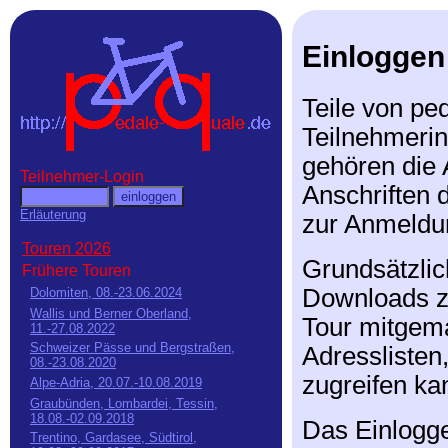
Einloggen
Teile von ped
Teilnehmerin
gehören die 
Teilnehmer-Login
Anschriften 
Erläuterung
zur Anmeldun
Touren 2026
Grundsätzlic
Frühere Touren
Downloads zu
Dolomiten, 08.-23.06.2024
Wallis und Berner Oberland,
Tour mitgema
11.-27.08.2022
Schweizer Pässe und Bergstraßen,
Adresslisten
08.-23.08.2020
zugreifen ka
Alpe-Adria, 20.07.-10.08.2019
Graubünden, Lombardei, Tessin,
18.08.-02.09.2018
Das Einlogge
Trentino, Gardasee, Südtirol,