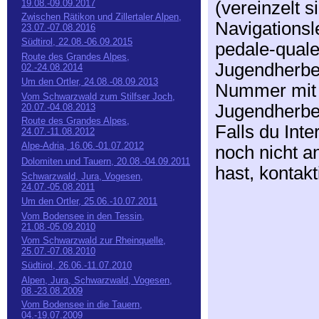
(vereinzelt 
19.08.-09.09.2017
Zwischen Rätikon und Zillertaler Alpen,
Navigationsle
23.07.-07.08.2016
Südtirol, 22.08.-06.09.2015
pedale-quale
Route des Grandes Alpes,
Jugendherber
02.-24.08.2014
Um den Ortler, 24.08.-08.09.2013
Nummer mit
Vom Schwarzwald zum Stilfser Joch,
Jugendherber
20.07.-04.08.2013
Route des Grandes Alpes,
Falls du Int
24.07.-11.08.2012
Alpe-Adria, 16.06.-01.07.2012
noch nicht a
Dolomiten und Tauern, 20.08.-04.09.2011
hast, kontakt
Schwarzwald, Jura, Vogesen,
24.07.-05.08.2011
Um den Ortler, 25.06.-10.07.2011
Vom Bodensee in den Tessin,
21.08.-05.09.2010
Vom Schwarzwald zur Rheinquelle,
25.07.-07.08.2010
Südtirol, 26.06.-11.07.2010
Alpen, Jura, Schwarzwald, Vogesen,
08.-23.08.2009
Vom Bodensee in die Tauern,
04.-19.07.2009