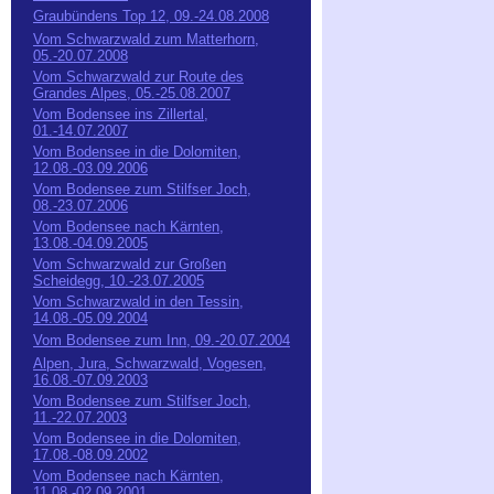
Graubündens Top 12, 09.-24.08.2008
Vom Schwarzwald zum Matterhorn,
05.-20.07.2008
Vom Schwarzwald zur Route des
Grandes Alpes, 05.-25.08.2007
Vom Bodensee ins Zillertal,
01.-14.07.2007
Vom Bodensee in die Dolomiten,
12.08.-03.09.2006
Vom Bodensee zum Stilfser Joch,
08.-23.07.2006
Vom Bodensee nach Kärnten,
13.08.-04.09.2005
Vom Schwarzwald zur Großen
Scheidegg, 10.-23.07.2005
Vom Schwarzwald in den Tessin,
14.08.-05.09.2004
Vom Bodensee zum Inn, 09.-20.07.2004
Alpen, Jura, Schwarzwald, Vogesen,
16.08.-07.09.2003
Vom Bodensee zum Stilfser Joch,
11.-22.07.2003
Vom Bodensee in die Dolomiten,
17.08.-08.09.2002
Vom Bodensee nach Kärnten,
11.08.-02.09.2001