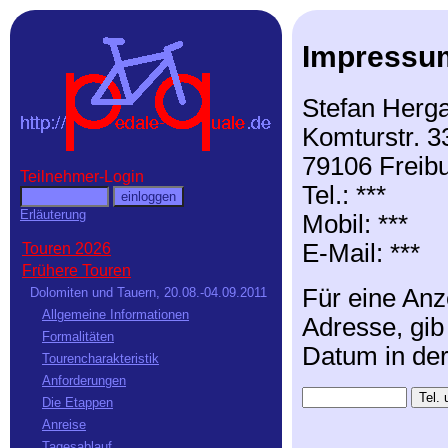
Impressu
Stefan Herga
Komturstr. 3
79106 Freib
Teilnehmer-Login
Tel.: ***
Erläuterung
Mobil: ***
E-Mail: ***
Touren 2026
Frühere Touren
Für eine Anz
Dolomiten und Tauern, 20.08.-04.09.2011
Allgemeine Informationen
Adresse, gib
Formalitäten
Datum in de
Tourencharakteristik
Anforderungen
Die Etappen
Anreise
Tagesablauf