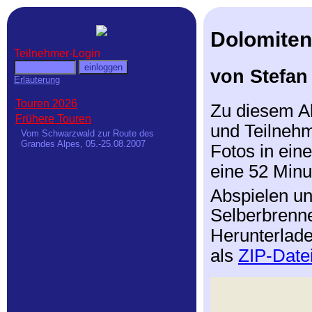
Dolomiten
Teilnehmer-Login
von Stefan
Erläuterung
Touren 2026
Zu diesem Al
Frühere Touren
und Teilnehme
Vom Schwarzwald zur Route des
Grandes Alpes, 05.-25.08.2007
Fotos in ein
eine 52 Minu
Abspielen u
Selberbrenne
Herunterlade
als
ZIP-Date