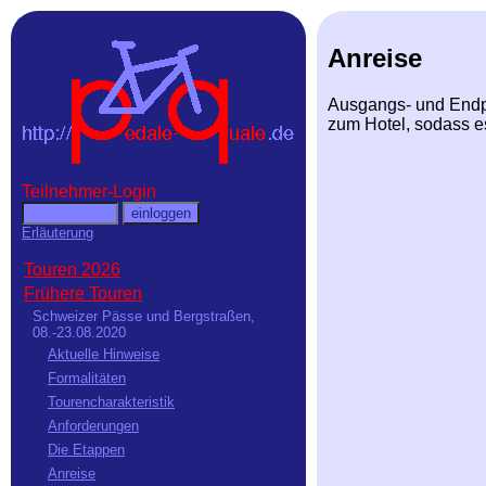
Anreise
Ausgangs- und Endpu
zum Hotel, sodass es
Teilnehmer-Login
Erläuterung
Touren 2026
Frühere Touren
Schweizer Pässe und Bergstraßen,
08.-23.08.2020
Aktuelle Hinweise
Formalitäten
Tourencharakteristik
Anforderungen
Die Etappen
Anreise