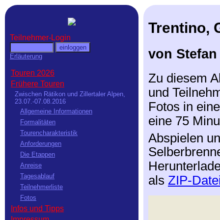
Trentino, 
Teilnehmer-Login
von Stefan
Erläuterung
Touren 2026
Zu diesem Al
Frühere Touren
und Teilnehme
Zwischen Rätikon und Zillertaler Alpen,
23.07.-07.08.2016
Fotos in ein
Allgemeine Informationen
eine 75 Minu
Formalitäten
Tourencharakteristik
Abspielen u
Anforderungen
Selberbrenne
Die Etappen
Herunterlade
Anreise
Tagesablauf
als
ZIP-Date
Teilnehmerliste
Fotos
Infos und Tipps
Impressum