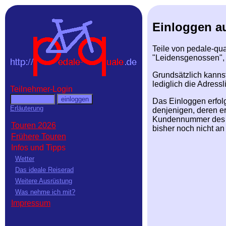
Einloggen au
Teile von pedale-qua
"Leidensgenossen", 
Grundsätzlich kanns
lediglich die Adress
Teilnehmer-Login
Das Einloggen erfolg
Erläuterung
denjenigen, deren er
Kundennummer des De
Touren 2026
bisher noch nicht an
Frühere Touren
Infos und Tipps
Wetter
Das ideale Reiserad
Weitere Ausrüstung
Was nehme ich mit?
Impressum