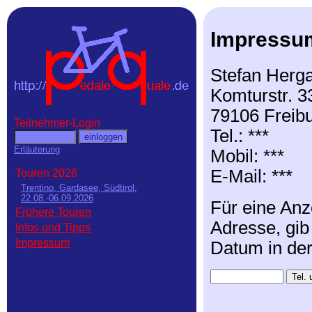
Impressu
Stefan Herga
Komturstr. 3
79106 Freib
Teilnehmer-Login
Tel.: ***
Erläuterung
Mobil: ***
E-Mail: ***
Touren 2026
Trentino, Gardasee, Südtirol,
22.08.-06.09.2026
Für eine Anz
Frühere Touren
Adresse, gib
Infos und Tipps
Impressum
Datum in de