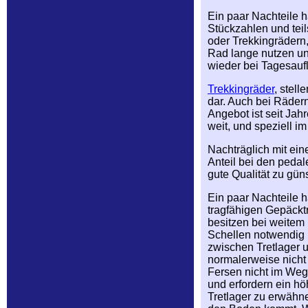
Ein paar Nachteile 
Stückzahlen und teil
oder Trekkingrädern,
Rad lange nutzen und
wieder bei Tagesauf
Trekkingräder
, stell
dar. Auch bei Rädern
Angebot ist seit Jah
weit, und speziell 
Nachträglich mit ei
Anteil bei den pedal
gute Qualität zu gü
Ein paar Nachteile h
tragfähigen Gepäcktr
besitzen bei weitem 
Schellen notwendig i
zwischen Tretlager u
normalerweise nicht
Fersen nicht im Weg
und erfordern ein hö
Tretlager zu erwähne