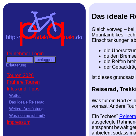
Das ideale R
Gleich vorweg – bei 
Mountainbikes, "echt
Einschränkungen abs
die Übersetzun
Teilnehmer-Login
du den Bremsen
die Reifen bre
Erläuterung
der Gepäckträg
Touren 2026
ist dieses grundsätz
Frühere Touren
Reiserad, Trekk
Infos und Tipps
Wetter
Was für ein Rad es b
Das ideale Reiserad
vorhast: Andere Tour
Weitere Ausrüstung
Was nehme ich mit?
Ein "echtes"
Reiser
ausgelegte Rahmeng
Impressum
entspannt bewältigen
anbieten, sodass ma