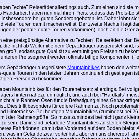
haben "echte" Reiseräder allerdings auch. Zum einen sind sie m
s Handarbeit haben nun mal ihren Preis, sodass das Preis-Leist
 insbesondere bei guten Sonderangeboten, ist. Daher lohnt sich
 viele Touren damit machen willst. Der zweite Nachteil iegt d
lügen der pedale-quale Touren vorkommen), doch an die Grenz
en eine preisgünstige Alternative zu "echten" Reiserädern dar. B
, die nicht ab Werk mit einem Gepäckträger ausgerüstet sind, i
ren groß, sodass gute Qualität zu vernünftigen Preisen zu bekomm
im unteren Preissegment werden oftmals billige Komponenten (F
nem Gepäckträger ausgerüstete
Mountainbikes
haben den weitest
e-quale Touren in den letzten Jahren kontinuierlich gestiegen is
nstigen Preisen zu bekommen.
aben Mountainbikes für den Toureneinsatz allerdings. Bei voll
ägers hinten nahezu unmöglich, und auch bei "Hardtails" meist
nicht alle Rahmen Ösen für die Befestigung eines Gepäckträgers
st. Dies trifft besonders für edlere Rahmen zu. Noch problemati
nd Hinterachse. Bei heutigen Mountainbikes (zumindest bei 26-Z
 mit der Rahmengröße. So muss zumindest bei nicht ganz klei
 zu sein. Damit sind beladene Mountainbikes an steilen Steigu
heres Fahrkönnen, damit das Vorderrad auf dem Boden bleibt. A
n, was im Gelände zwar vorteilhaft, aber ein unsichereres Fahrg