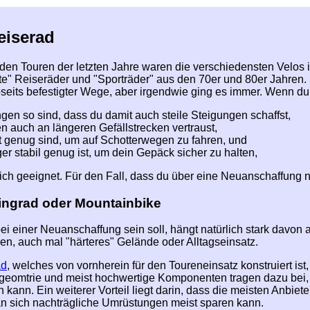
eiserad
den Touren der letzten Jahre waren die verschiedensten Velos 
e" Reiseräder und "Sporträder" aus den 70er und 80er Jahren. B
eits befestigter Wege, aber irgendwie ging es immer. Wenn du a
gen so sind, dass du damit auch steile Steigungen schaffst,
 auch an längeren Gefällstrecken vertraust,
it genug sind, um auf Schotterwegen zu fahren, und
er stabil genug ist, um dein Gepäck sicher zu halten,
lich geeignet. Für den Fall, dass du über eine Neuanschaffung 
ingrad oder Mountainbike
ei einer Neuanschaffung sein soll, hängt natürlich stark davon
en, auch mal "härteres" Gelände oder Alltagseinsatz.
ad
, welches von vornherein für den Toureneinsatz konstruiert ist, 
eomtrie und meist hochwertige Komponenten tragen dazu bei,
 kann. Ein weiterer Vorteil liegt darin, dass die meisten Anbiet
n sich nachträgliche Umrüstungen meist sparen kann.