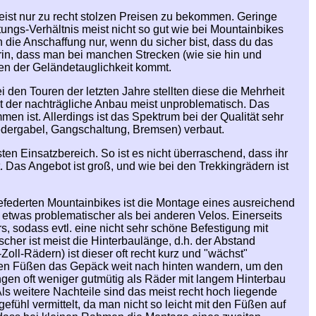
eist nur zu recht stolzen Preisen zu bekommen. Geringe
ungs-Verhältnis meist nicht so gut wie bei Mountainbikes
 die Anschaffung nur, wenn du sicher bist, dass du das
arin, dass man bei manchen Strecken (wie sie hin und
en der Geländetauglichkeit kommt.
ei den Touren der letzten Jahre stellten diese die Mehrheit
st der nachträgliche Anbau meist unproblematisch. Das
en ist. Allerdings ist das Spektrum bei der Qualität sehr
edergabel, Gangschaltung, Bremsen) verbaut.
en Einsatzbereich. So ist es nicht überraschend, dass ihr
t. Das Angebot ist groß, und wie bei den Trekkingrädern ist
gefederten Mountainbikes ist die Montage eines ausreichend
 etwas problematischer als bei anderen Velos. Einerseits
, sodass evtl. eine nicht sehr schöne Befestigung mit
scher ist meist die Hinterbaulänge, d.h. der Abstand
oll-Rädern) ist dieser oft recht kurz und "wächst"
nen Füßen das Gepäck weit nach hinten wandern, um den
ngen oft weniger gutmütig als Räder mit langem Hinterbau
ls weitere Nachteile sind das meist recht hoch liegende
efühl vermittelt, da man nicht so leicht mit den Füßen auf